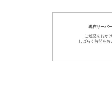
現在サーバ
ご迷惑をおか
しばらく時間をお