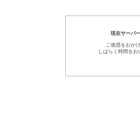
現在サーバ
ご迷惑をおか
しばらく時間をお