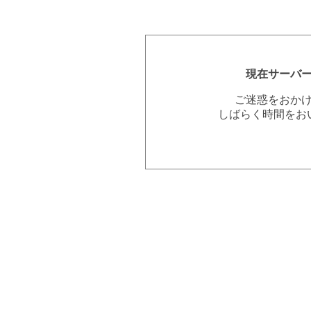
現在サーバ
ご迷惑をおか
しばらく時間をお