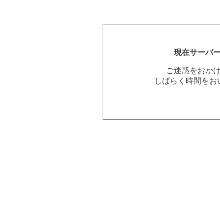
現在サーバ
ご迷惑をおか
しばらく時間をお