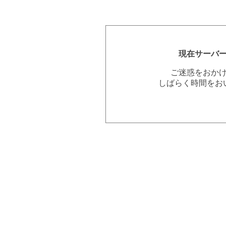
現在サーバ
ご迷惑をおか
しばらく時間をお