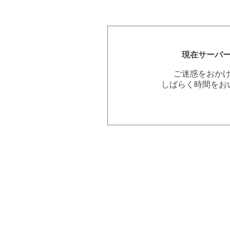
現在サーバ
ご迷惑をおか
しばらく時間をお