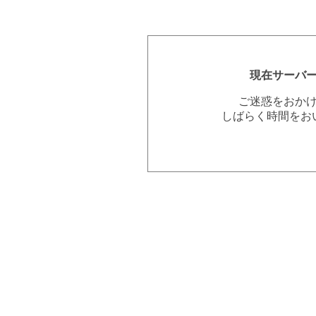
現在サーバ
ご迷惑をおか
しばらく時間をお