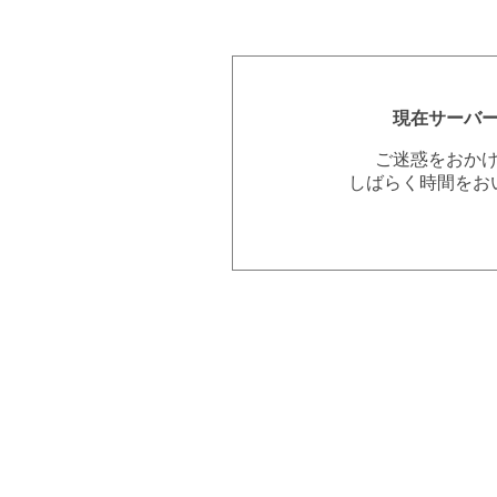
現在サーバ
ご迷惑をおか
しばらく時間をお