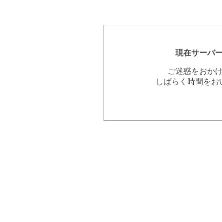
現在サーバ
ご迷惑をおか
しばらく時間をお