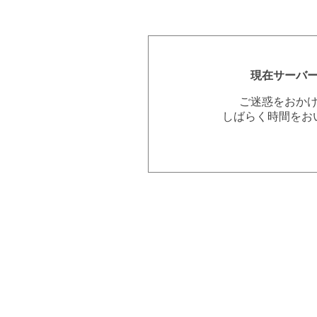
現在サーバ
ご迷惑をおか
しばらく時間をお