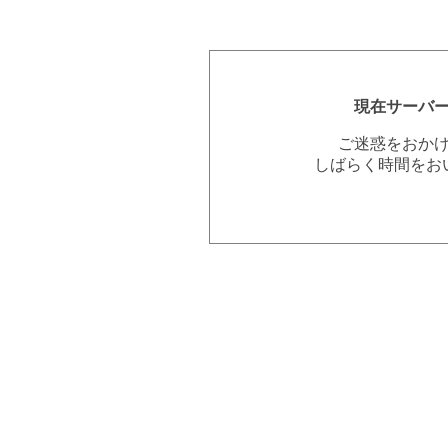
現在サーバ
ご迷惑をおか
しばらく時間をお