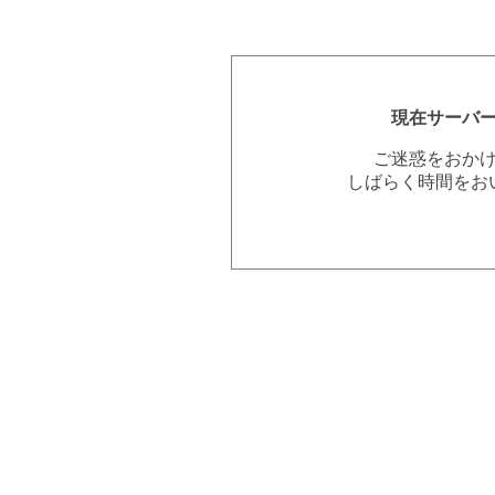
現在サーバ
ご迷惑をおか
しばらく時間をお