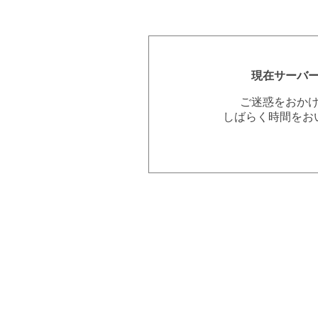
現在サーバ
ご迷惑をおか
しばらく時間をお