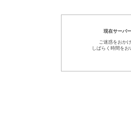
現在サーバ
ご迷惑をおか
しばらく時間をお