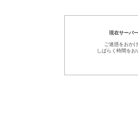
現在サーバ
ご迷惑をおか
しばらく時間をお