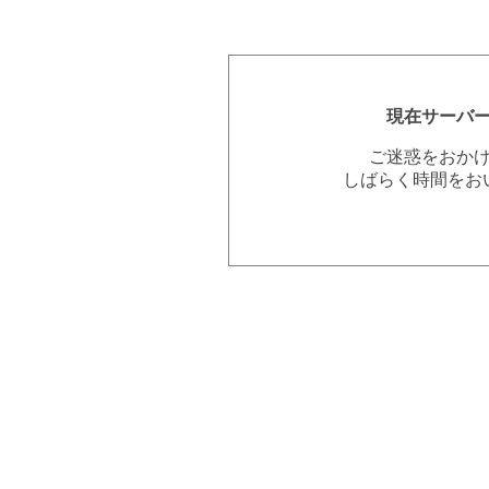
現在サーバ
ご迷惑をおか
しばらく時間をお