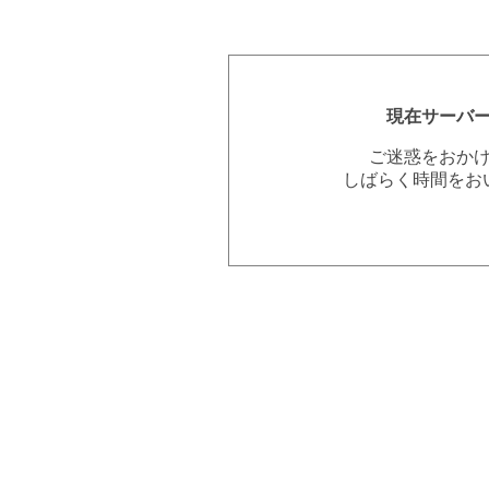
現在サーバ
ご迷惑をおか
しばらく時間をお