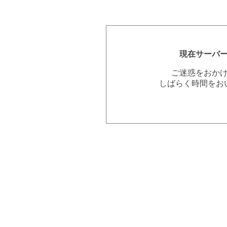
現在サーバ
ご迷惑をおか
しばらく時間をお