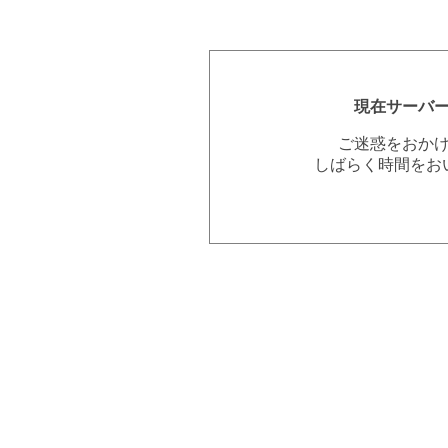
現在サーバ
ご迷惑をおか
しばらく時間をお