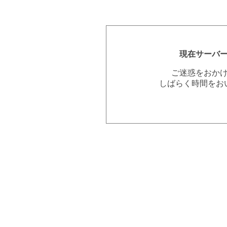
現在サーバ
ご迷惑をおか
しばらく時間をお