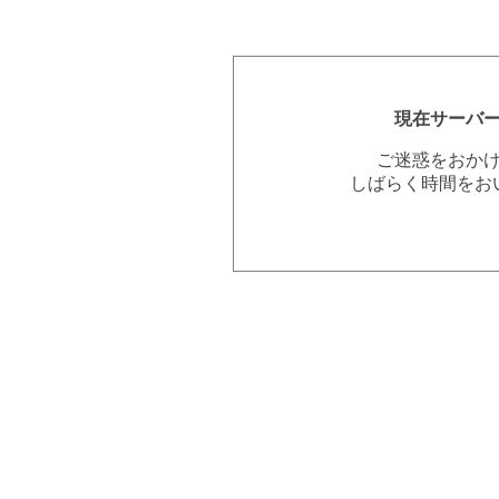
現在サーバ
ご迷惑をおか
しばらく時間をお