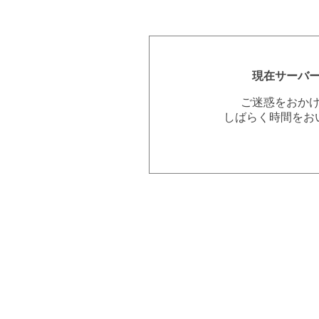
現在サーバ
ご迷惑をおか
しばらく時間をお