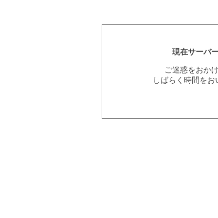
現在サーバ
ご迷惑をおか
しばらく時間をお