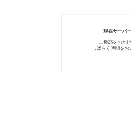
現在サーバ
ご迷惑をおか
しばらく時間をお