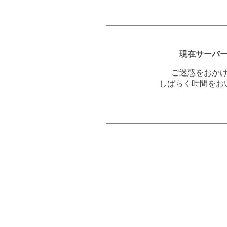
現在サーバ
ご迷惑をおか
しばらく時間をお