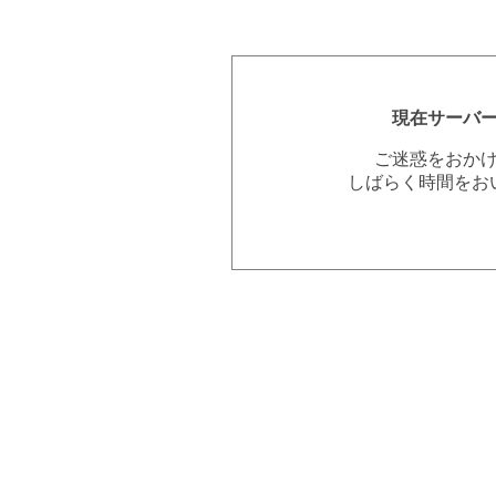
現在サーバ
ご迷惑をおか
しばらく時間をお