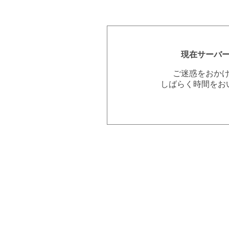
現在サーバ
ご迷惑をおか
しばらく時間をお