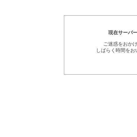
現在サーバ
ご迷惑をおか
しばらく時間をお