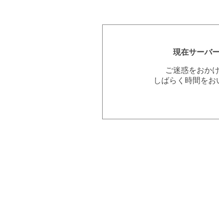
現在サーバ
ご迷惑をおか
しばらく時間をお