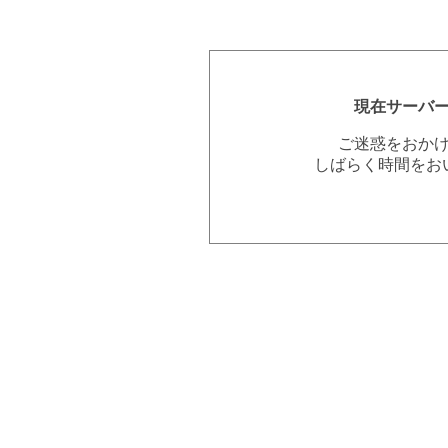
現在サーバ
ご迷惑をおか
しばらく時間をお