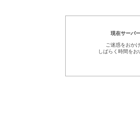
現在サーバ
ご迷惑をおか
しばらく時間をお