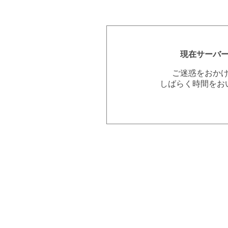
現在サーバ
ご迷惑をおか
しばらく時間をお