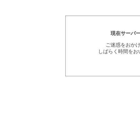
現在サーバ
ご迷惑をおか
しばらく時間をお