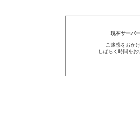
現在サーバ
ご迷惑をおか
しばらく時間をお