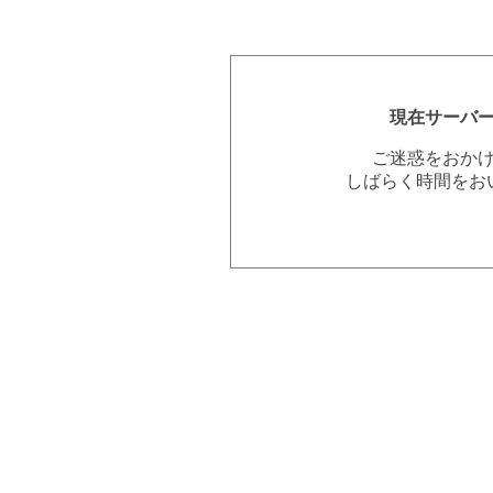
現在サーバ
ご迷惑をおか
しばらく時間をお