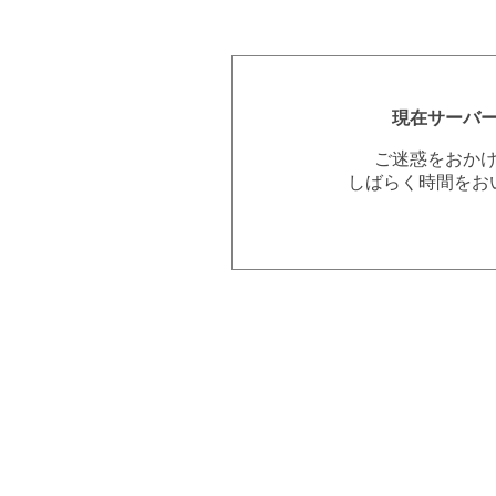
現在サーバ
ご迷惑をおか
しばらく時間をお