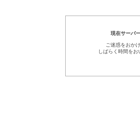
現在サーバ
ご迷惑をおか
しばらく時間をお