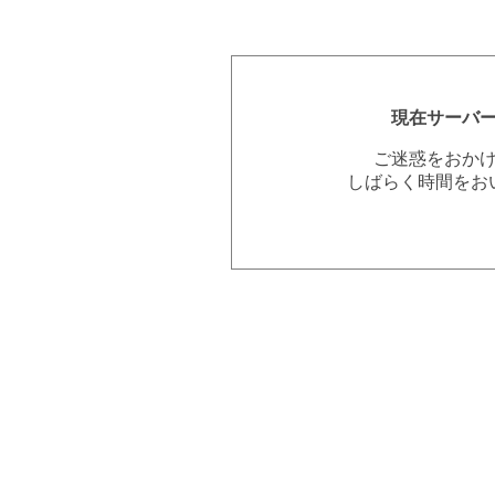
現在サーバ
ご迷惑をおか
しばらく時間をお