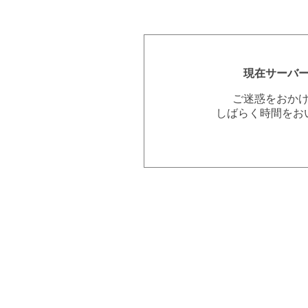
現在サーバ
ご迷惑をおか
しばらく時間をお