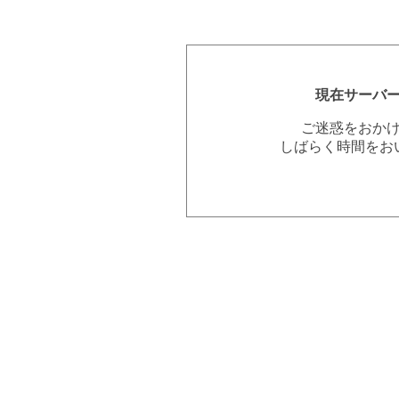
現在サーバ
ご迷惑をおか
しばらく時間をお