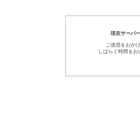
現在サーバ
ご迷惑をおか
しばらく時間をお