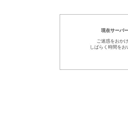
現在サーバ
ご迷惑をおか
しばらく時間をお