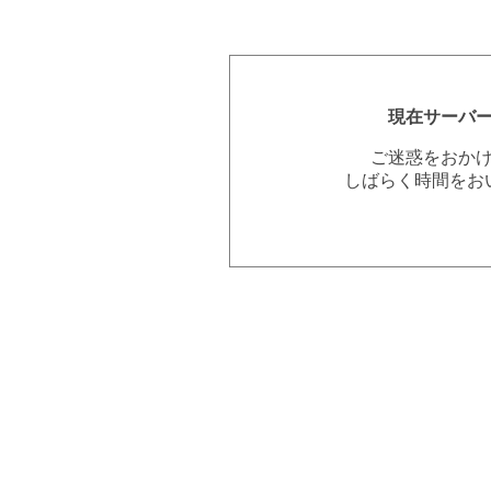
現在サーバ
ご迷惑をおか
しばらく時間をお