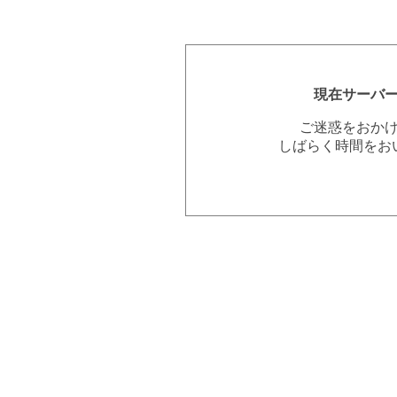
現在サーバ
ご迷惑をおか
しばらく時間をお