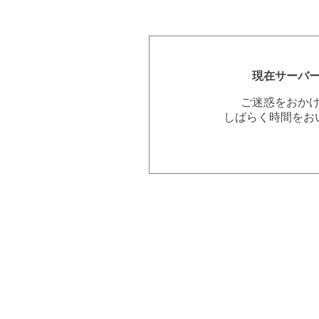
現在サーバ
ご迷惑をおか
しばらく時間をお