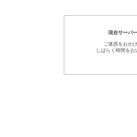
現在サーバ
ご迷惑をおか
しばらく時間をお