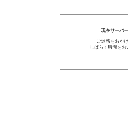
現在サーバ
ご迷惑をおか
しばらく時間をお