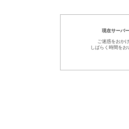
現在サーバ
ご迷惑をおか
しばらく時間をお