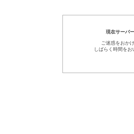
現在サーバ
ご迷惑をおか
しばらく時間をお