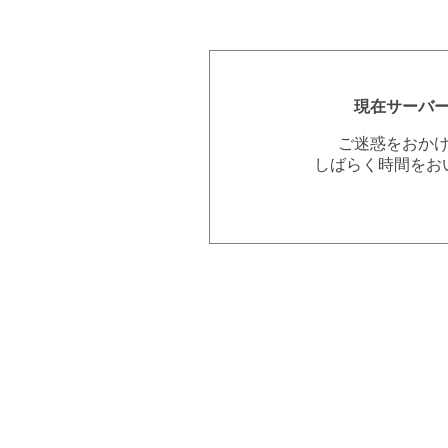
現在サーバ
ご迷惑をおか
しばらく時間をお